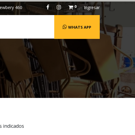
0
ewbery 460
Ingresar
WHATS APP
s indicados