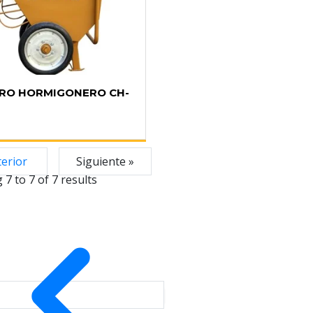
RO HORMIGONERO CH-
terior
Siguiente »
g
7
to
7
of
7
results