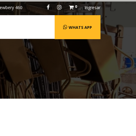
0
ewbery 460
Ingresar
WHATS APP