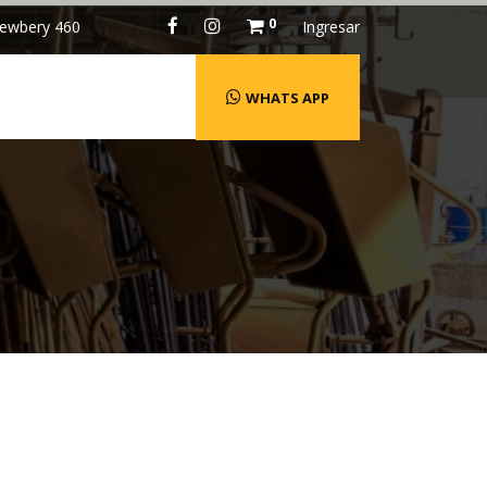
0
ewbery 460
Ingresar
WHATS APP