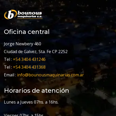
Oficina central
Jorge Newbery 460
Ciudad de Galvez, Sta. Fe CP 2252
Tel :
+54 3404 431246
Tel :
+54 3404 431368
Email :
info@bounousmaquinarias.com.ar
Horarios de atención
Lunes a Jueves 07hs. a 16hs.
Viernes 07hs. a 15hs.