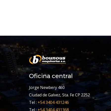
Oficina central
Jorge Newbery 460
Ciudad de Galvez, Sta. Fe CP 2252
Tel :
+54 3404 431246
Tel :
+54 3404 431368