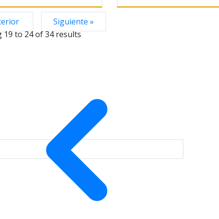
CARGADORA HC-350H 2
HIDRULICA
terior
Siguiente »
g
19
to
24
of
34
results