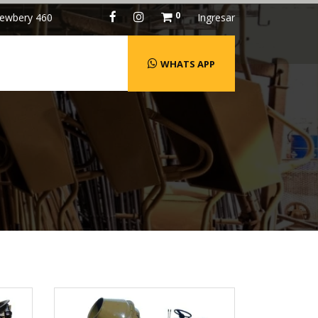
0
ewbery 460
Ingresar
WHATS APP