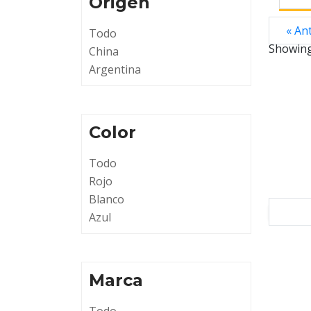
Origen
« An
Todo
Showin
China
Argentina
Color
Todo
Rojo
Blanco
Azul
Marca